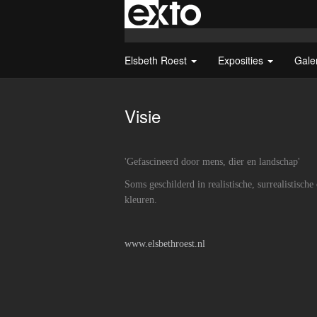
Elsbeth Roest
Exposities
Gale
Visie
'Gefascineerd door mens, dier en landschap'
Soms geschilderd in realistische, surrealistische
kleuren.
www.elsbethroest.nl