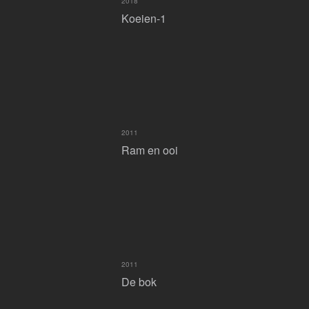
2018
Koeien-1
2011
Ram en ooi
2011
De bok