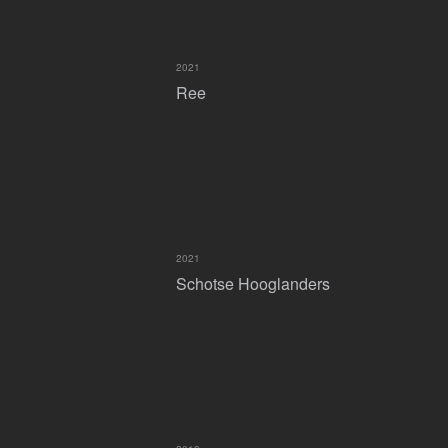
2021
Ree
2021
Schotse Hooglanders