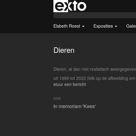
Elsbeth Roest
Exposities
Gale
Dieren
Dieren, al dan niet realistisch weergegeve
uit 1999 tot 2022
(klik op de afbeelding om
stuur een bericht
2022
In memoriam 'Kees'