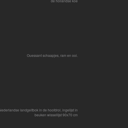
de hollandse koe
Ouessant schaapjes, ram en ooi.
Nederlandse landgeitbok in de hoofdrol, ingelijst in
beuken wissellijst 90x70 cm