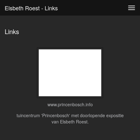
Elsbeth Roest - Links
Tog
navi
Links
www.princenbosch.info
tuincentrum 'Princenbosch' met doorlopende expositie
van Elsbeth Roest.