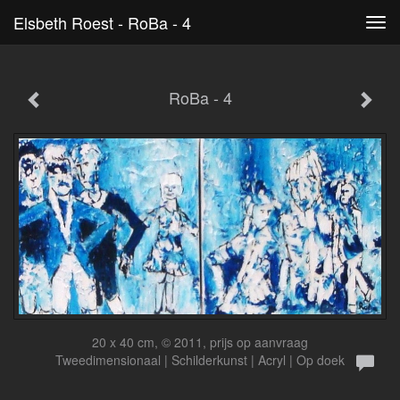
Elsbeth Roest - RoBa - 4
Tog
navi
RoBa - 4
20 x 40 cm, © 2011, prijs op aanvraag
Tweedimensionaal | Schilderkunst | Acryl | Op doek