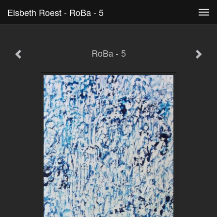
Elsbeth Roest - RoBa - 5
Tog
navi
RoBa - 5