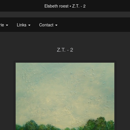
Elsbeth roest
Z.T. - 2
rie
Links
Contact
Z.T. - 2