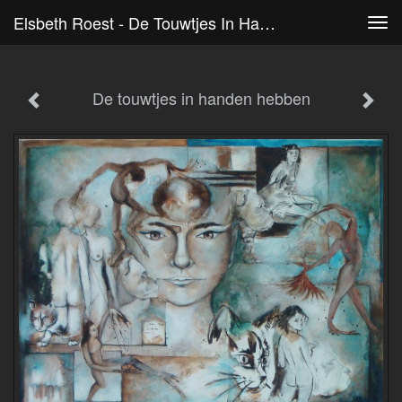
Elsbeth Roest - De Touwtjes In Handen Hebben
Tog
navi
De touwtjes in handen hebben